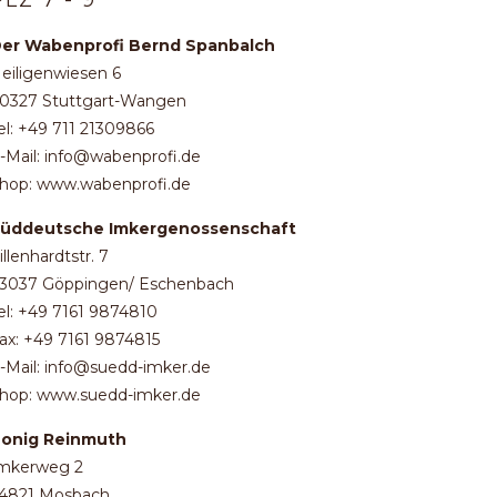
PLZ 7 - 9
er Wabenprofi Bernd Spanbalch
eiligenwiesen 6
0327 Stuttgart-Wangen
el: +49 711 21309866
-Mail: info@wabenprofi.de
hop: www.wabenprofi.de
üddeutsche Imkergenossenschaft
illenhardtstr. 7
3037 Göppingen/ Eschenbach
el: +49 7161 9874810
ax: +49 7161 9874815
-Mail: info@suedd-imker.de
hop: www.suedd-imker.de
onig Reinmuth
mkerweg 2
4821 Mosbach