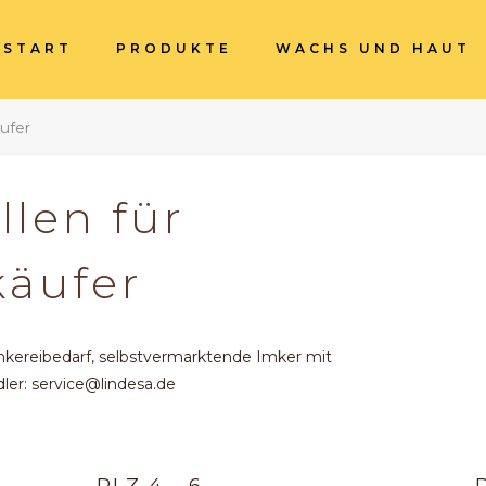
START
PRODUKTE
WACHS UND HAUT
ufer
len für
käufer
mkereibedarf, selbstvermarktende Imker mit
er: service@lindesa.de