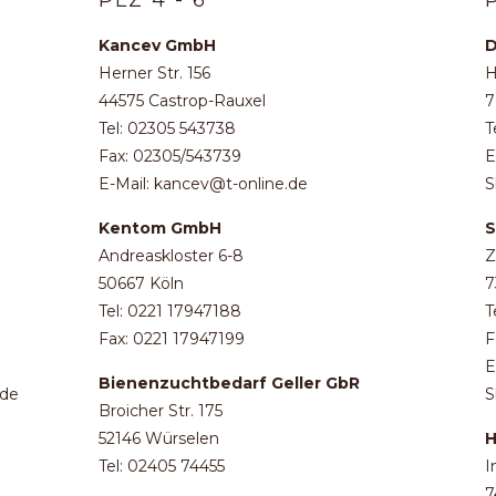
PLZ 4 - 6
Kancev GmbH
D
Herner Str. 156
H
44575 Castrop-Rauxel
7
Tel: 02305 543738
T
Fax: 02305/543739
E
E-Mail: kancev@t-online.de
S
Kentom GmbH
S
Andreaskloster 6-8
Z
50667 Köln
7
Tel: 0221 17947188
T
Fax: 0221 17947199
F
E
Bienenzuchtbedarf Geller GbR
.de
S
Broicher Str. 175
52146 Würselen
H
Tel: 02405 74455
I
7