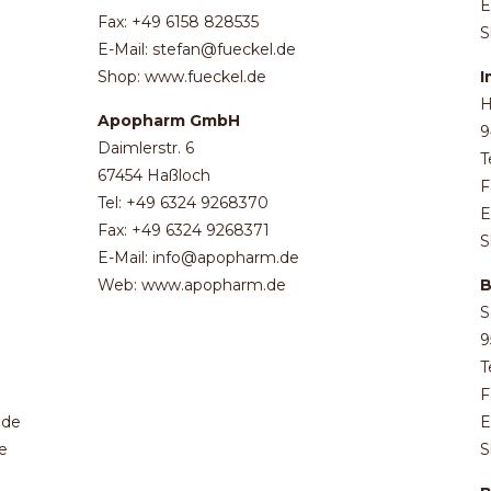
E
Fax: +49 6158 828535
S
E-Mail: stefan@fueckel.de
Shop: www.fueckel.de
I
H
Apopharm GmbH
9
Daimlerstr. 6
T
67454 Haßloch
F
Tel: +49 6324 9268370
E
Fax: +49 6324 9268371
S
E-Mail: info@apopharm.de
Web: www.apopharm.de
B
S
9
T
F
.de
E
e
S