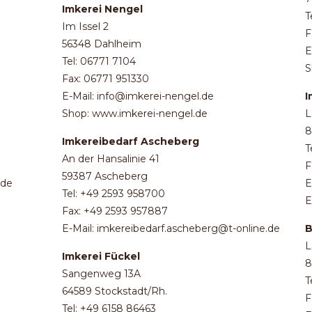
Imkerei Nengel
T
Im Issel 2
F
56348 Dahlheim
E
Tel: 06771 7104
S
Fax: 06771 951330
E-Mail: info@imkerei-nengel.de
I
Shop: www.imkerei-nengel.de
L
8
Imkereibedarf Ascheberg
T
An der Hansalinie 41
F
59387 Ascheberg
.de
E
Tel: +49 2593 958700
E
Fax: +49 2593 957887
E-Mail: imkereibedarf.ascheberg@t-online.de
B
L
Imkerei Fückel
8
Sangenweg 13A
T
64589 Stockstadt/Rh.
F
Tel: +49 6158 86463