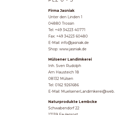
PLZ 0 - 3
Firma Jasniak
Unter den Linden 1
04880 Trossin
Tel: +49 34223 40771
Fax: +49 34223 60480
E-Mail: info@jasniak.de
Shop: www.jasniak.de
Mülsener Landimkerei
Inh. Sven Rudolph
Am Hausteich 18
08132 Mülsen
Tel: 0162 9261686
E-Mail: MuelsenerLandimkerei@web
Naturprodukte Lembcke
Schwabendorf 22
17139 Faulenrost